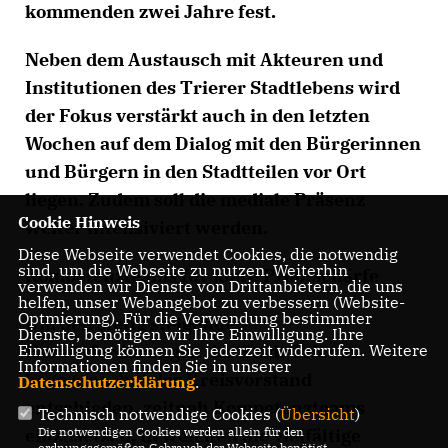
kommenden zwei Jahre fest.
Neben dem Austausch mit Akteuren und
Institutionen des Trierer Stadtlebens wird
der Fokus verstärkt auch in den letzten
Wochen auf dem Dialog mit den Bürgerinnen
und Bürgern in den Stadtteilen vor Ort
liegen. Zudem soll die mediale Präsenz
Cookie Hinweis
weiter intensiviert werden.
Diese Webseite verwendet Cookies, die notwendig
sind, um die Webseite zu nutzen. Weiterhin
Kompetenzteams für klare Profilschärfe
verwenden wir Dienste von Drittanbietern, die uns
helfen, unser Webangebot zu verbessern (Website-
Optmierung). Für die Verwendung bestimmter
Um den stetig steigenden
Dienste, benötigen wir Ihre Einwilligung. Ihre
Einwilligung können Sie jederzeit widerrufen. Weitere
Herausforderungen der Stadt Trier zu
Informationen finden Sie in unserer
begegnen, hat der Kreisvorstand
Datenschutzerklärung
.
entschieden, zeitnah Kompetenzteams
Technisch notwendige Cookies (
Übersicht
)
Die notwendigen Cookies werden allein für den
einzusetzen, in welchen die vielfältige
ordnungsgemäßen Gebrauch der Webseite benötigt.